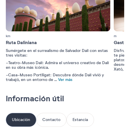
km
m
Ruta Daliniana
Gastro
Sumérgete en el surrealismo de Salvador Dalí con estas
Disfruta 
tres visitas:
te pierda
platos f
-Teatro-Museo Dalí: Admira el universo creativo de Dalí
desmenuz
en su obra más icónica.
Xató, el
-Casa-Museo Portlligat: Descubre dónde Dalí vivió y
trabajó, en un entorno de
...
Ver más
Información útil
Ubicación
Contacto
Estancia